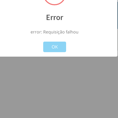
Error
error: Requisição falhou
©
2026
- Todos os direitos reservados à
-
Not valid!
!
Versão: 1.2.0
OK