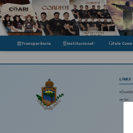
Portal de Transparência Munic
Transparência
Institucional
Fale Cono
LINKS
Ouvido
e-Sic