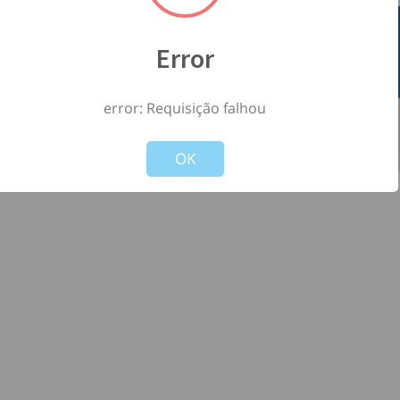
Error
error: Requisição falhou
©
2026
- Todos os direitos reservados à
-
Not valid!
!
Versão: 1.2.0
OK