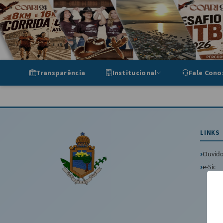
Portal de Transparência Munic
Transparência
Institucional
Fale Cono
LINKS
Ouvido
e-Sic