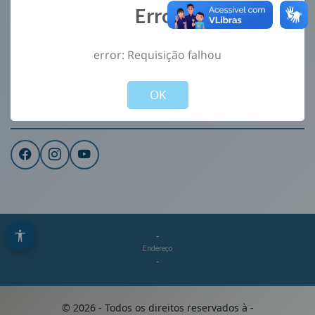
Error
Ouvidoria
e-Sic
error: Requisição falhou
CONTATO
Not valid!
!
Institucional
OK
REDES SOCIAIS
-
Endereço
-
©
2026
- Todos os direitos reservados à
-