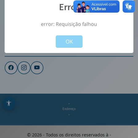
Error
Ouvidoria
e-Sic
error: Requisição falhou
CONTATO
Not valid!
!
Institucional
OK
REDES SOCIAIS
-
Endereço
-
©
2026
- Todos os direitos reservados à
-