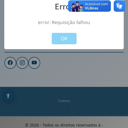
Error
Ouvidoria
e-Sic
error: Requisição falhou
CONTATO
Not valid!
!
Institucional
OK
REDES SOCIAIS
-
Endereço
-
©
2026
- Todos os direitos reservados à
-