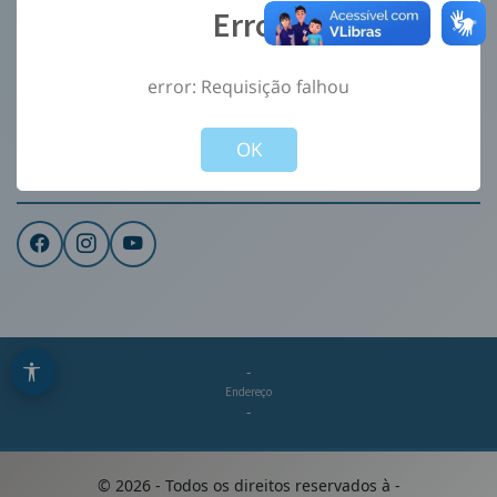
Error
Ouvidoria
e-Sic
error: Requisição falhou
CONTATO
Not valid!
!
Institucional
OK
REDES SOCIAIS
-
Endereço
-
©
2026
- Todos os direitos reservados à
-