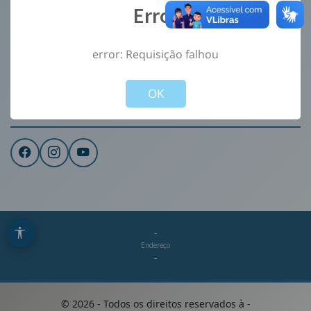
Error
Ouvidoria
e-Sic
error: Requisição falhou
CONTATO
Not valid!
!
Institucional
OK
REDES SOCIAIS
-
Endereço
-
©
2026
- Todos os direitos reservados à
-