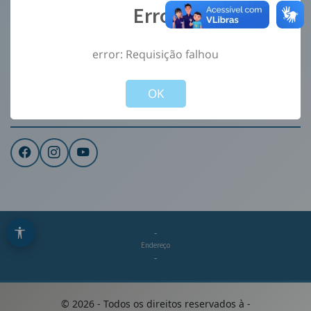
Error
Ouvidoria
e-Sic
error: Requisição falhou
CONTATO
Not valid!
!
Institucional
OK
REDES SOCIAIS
-
Endereço
-
©
2026
- Todos os direitos reservados à
-