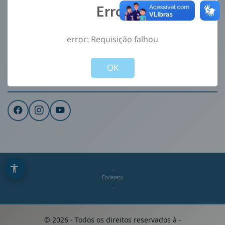
Error
Ouvidoria
e-Sic
error: Requisição falhou
CONTATO
Not valid!
!
Institucional
OK
REDES SOCIAIS
-
Endereço
-
©
2026
- Todos os direitos reservados à
-