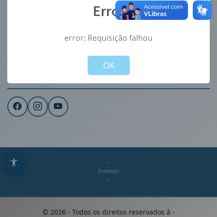
Error
Ouvidoria
e-Sic
error: Requisição falhou
CONTATO
Not valid!
!
Institucional
OK
REDES SOCIAIS
-
Endereço
-
©
2026
- Todos os direitos reservados à
-