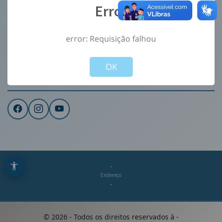
Error
Ouvidoria
e-Sic
error: Requisição falhou
CONTATO
Not valid!
!
Institucional
OK
REDES SOCIAIS
-
Endereço
-
©
2026
- Todos os direitos reservados à
-