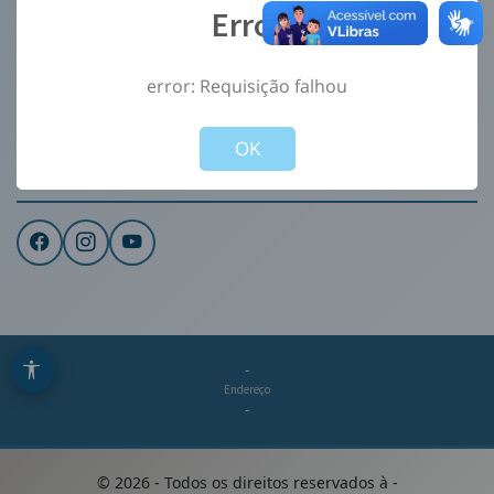
Error
Ouvidoria
e-Sic
error: Requisição falhou
CONTATO
Not valid!
!
Institucional
OK
REDES SOCIAIS
-
Endereço
-
©
2026
- Todos os direitos reservados à
-