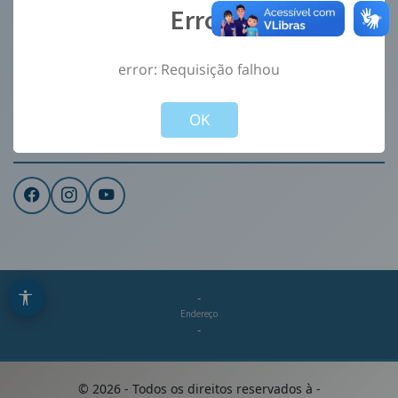
Error
Ouvidoria
e-Sic
error: Requisição falhou
CONTATO
Not valid!
!
Institucional
OK
REDES SOCIAIS
-
Endereço
-
©
2026
- Todos os direitos reservados à
-